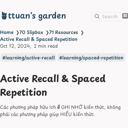
🪴ttuan's garden
Search
Home
❯
70 Slipbox
❯
71 Resources
❯
Active Recall & Spaced Repetition
Oct 12, 2024
2 min read
learning/active-recall
learning/spaced-repetition
Active Recall & Spaced
Repetition
Các phương pháp hữu ích để GHI NHỚ kiến thức, không
phải các phương pháp giúp HIỂU kiến thức.