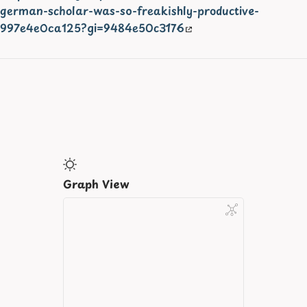
german-scholar-was-so-freakishly-productive-
997e4e0ca125?gi=9484e50c3176
Graph View