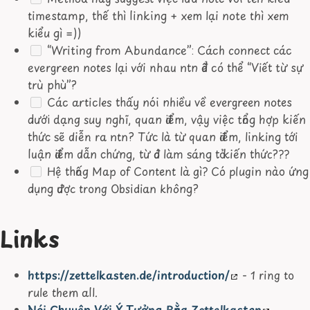
timestamp, thế thì linking + xem lại note thì xem
kiểu gì =))
“Writing from Abundance”: Cách connect các
evergreen notes lại với nhau ntn để có thể “Viết từ sự
trù phù”?
Các articles thấy nói nhiều về evergreen notes
dưới dạng suy nghĩ, quan điểm, vậy việc tổng hợp kiến
thức sẽ diễn ra ntn? Tức là từ quan điểm, linking tới
luận điểm dẫn chứng, từ đó làm sáng tỏ kiến thức???
Hệ thống Map of Content là gì? Có plugin nào ứng
dụng được trong Obsidian không?
Links
https://zettelkasten.de/introduction/
- 1 ring to
rule them all.
Nói Chuyện Với Ý Tưởng Bằng Zettelkasten