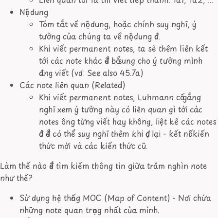
Nội dung
Tóm tắt về nội dung, hoặc chính suy nghĩ, ý
tưởng của chúng ta về nội dung đó.
Khi viết permanent notes, ta sẽ thêm liên kết
tới các note khác để bổ sung cho ý tưởng mình
đang viết (vd: See also 45.7a)
Các note liên quan (Related)
Khi viết permanent notes, Luhmann cố gắng
nghĩ xem ý tưởng này có liên quan gì tới các
notes ông từng viết hay không, liệt kê các notes
đó để có thể suy nghĩ thêm khi đọc lại - kết nối kiến
thức mới và các kiến thức cũ.
Làm thế nào để tìm kiếm thông tin giữa trăm nghìn note
như thế?
Sử dụng hệ thống MOC (Map of Content) - Nơi chứa
những note quan trọng nhất của mình.