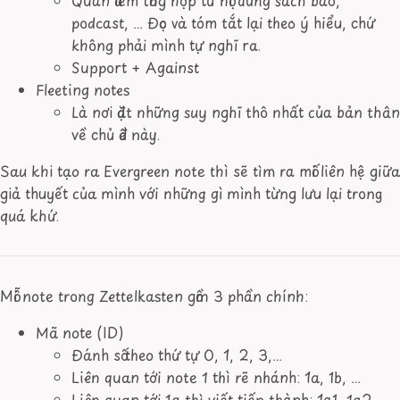
podcast, … Đọc và tóm tắt lại theo ý hiểu, chứ
không phải mình tự nghĩ ra.
Support + Against
Fleeting notes
Là nơi đặt những suy nghĩ thô nhất của bản thân
về chủ đề này.
Sau khi tạo ra Evergreen note thì sẽ tìm ra mối liên hệ giữa
giả thuyết của mình với những gì mình từng lưu lại trong
quá khứ.
Mỗi note trong Zettelkasten gồm 3 phần chính:
Mã note (ID)
Đánh số theo thứ tự 0, 1, 2, 3,…
Liên quan tới note 1 thì rẽ nhánh: 1a, 1b, …
Liên quan tới 1a thì viết tiếp thành: 1a1, 1a2, …