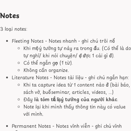
Notes
3 loại notes:
Fleeting Notes - Notes nhanh - ghi chú trôi nổi:
Khi một ý tưởng tự nảy ra trong đầu. (Có thể là do
tự nghĩ/ khi nói chuyện/ đọc được 1 cái gì đó).
Có thể ngắn gọn (1 từ).
Không cần organize.
Literature Notes - Notes tài liệu - ghi chú ngắn hạn:
Khi ta capture idea từ 1 content nào đó (bài báo,
sách vở, buổi seminar, articles, videos, …)
Đây
là tóm tắt lại ý tưởng của người khác
.
Note lại khi mình thấy thông tin này có value
với mình.
Permanent Notes - Notes vĩnh viễn - ghi chú vĩnh