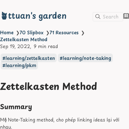
🪴ttuan's garden
Search
Home
❯
70 Slipbox
❯
71 Resources
❯
Zettelkasten Method
Sep 19, 2022
9 min read
learning/zettelkasten
learning/note-taking
learning/pkm
Zettelkasten Method
Summary
Một Note-Taking method, cho phép linking ideas lại với
nhau.