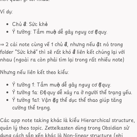
Ví dụ:
Chủ đề: Sức khỏe
Ý tưởng: Tắm muộn dễ gây nguy cơ đột quỵ.
⇒
2 cái note cùng về 1 chủ đề, nhưng nếu đặt nó trong
folder “Sức khỏe” thì sẽ rất khó để liên kết chúng lại với
nhau (ngoài ra còn phải tìm lại trong rất nhiều note)
Nhưng nếu liên kết theo kiểu:
Ý tưởng 1: Tắm muộn dễ gây nguy cơ đột quỵ.
Ý tưởng 1a: Đột quỵ dễ xảy ra ở người thể trạng yếu.
Ý tưởng 1a1: Vận động thể dục thể thao giúp tăng
cường thể trạng.
Các app note taking khác là kiểu Hierarchical structure,
quản lý theo topic. Zettelkasten dùng trong Obsidian sử
dụng cách sắp xếp khác là Non-linear structure (phi