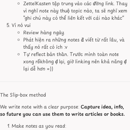
ZettelKasten tập trung vào các đường link. Thay
vì nghĩ note này thuộc topic nào, ta sẽ nghĩ xem
“ghi chú này có thể liên kết với cái nào khác”
Vì nó vui
Review hàng ngày.
Phát hiện ra những notes đã viết từ rất lâu, và
thấy nó rất có ích :v
Tự reflect bản thân. Trước mình toàn note
xong rồi không đọc lại, giờ linking nên khả năng đọc
lại dễ hơn =))
The Slip-box method
We write note with a clear purpose:
Capture idea, info,
so future you can use them to write articles or books.
Make notes as you read: