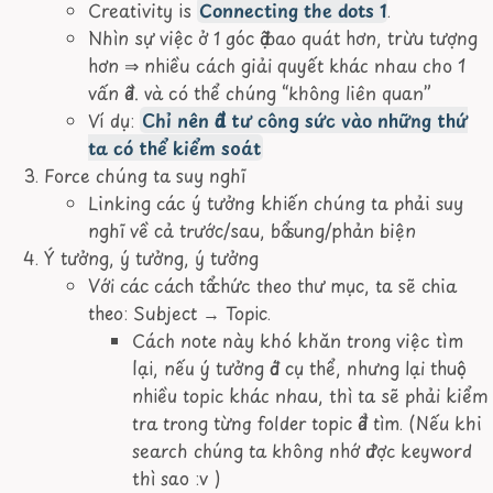
Creativity is
Connecting the dots 1
.
Nhìn sự việc ở 1 góc độ bao quát hơn, trừu tượng
hơn
⇒
nhiều cách giải quyết khác nhau cho 1
vấn đề. và có thể chúng “không liên quan”
Ví dụ:
Chỉ nên đầu tư công sức vào những thứ
ta có thể kiểm soát
Force chúng ta suy nghĩ
Linking các ý tưởng khiến chúng ta phải suy
nghĩ về cả trước/sau, bổ sung/phản biện
Ý tưởng, ý tưởng, ý tưởng
Với các cách tổ chức theo thư mục, ta sẽ chia
theo: Subject
→
Topic.
Cách note này khó khăn trong việc tìm
lại, nếu ý tưởng đó cụ thể, nhưng lại thuộc
nhiều topic khác nhau, thì ta sẽ phải kiểm
tra trong từng folder topic để tìm. (Nếu khi
search chúng ta không nhớ được keyword
thì sao :v )