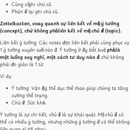
Củng cố ghi chú cũ
Phản đề lại ghi chú cũ.
Zettelkasten, xoay quanh sự liên kết về mặt ý tưởng
(concept), chứ không phải liên kết về mặt chủ đề (topic).
Liên kết ý tưởng: Các notes được liên kết phải cùng phục vụ
1 ý tưởng xuyên suốt nào đó. Ý tưởng ở đây bắt buộc
phải là
một luồng suy nghĩ, một cách tư duy nào đó
chứ không
phải đơn giản là 1 từ.
Ví dụ:
Ý tưởng: Vận động thể dục thể thao giúp chúng ta tăng
cường thể trạng.
Chủ đề: Sức khỏe.
Ý tưởng là sự chi tiết, chủ đề là sự khái quát. Một chủ đề có
thể có nhiều ý tưởng, nhưng những ý tưởng đó có thể không
liên quan gì tới nhau.