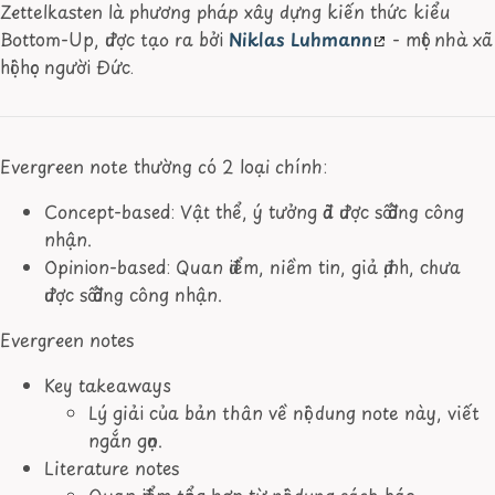
Zettelkasten là phương pháp xây dựng kiến thức kiểu
Bottom-Up, được tạo ra bởi
Niklas Luhmann
- một nhà xã
hội học người Đức.
Evergreen note thường có 2 loại chính:
Concept-based: Vật thể, ý tưởng đã được số đông công
nhận.
Opinion-based: Quan điểm, niềm tin, giả định, chưa
được số đông công nhận.
Evergreen notes
Key takeaways
Lý giải của bản thân về nội dung note này, viết
ngắn gọn.
Literature notes
Quan điểm tổng hợp từ nội dung sách báo,