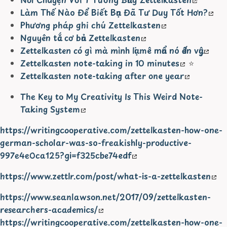
Làm Thế Nào Để Biết Bạn Đã Tư Duy Tốt Hơn?
Phương pháp ghi chú Zettelkasten
Nguyên tắc cơ bản Zettelkasten
Zettelkasten có gì mà mình lại mê mẩn nó đến vậy
Zettelkasten note-taking in 10 minutes
⭐
Zettelkasten note-taking after one year
The Key to My Creativity Is This Weird Note-
Taking System
https://writingcooperative.com/zettelkasten-how-one-
german-scholar-was-so-freakishly-productive-
997e4e0ca125?gi=f325cbe74edf
https://www.zettlr.com/post/what-is-a-zettelkasten
https://www.seanlawson.net/2017/09/zettelkasten-
researchers-academics/
https://writingcooperative.com/zettelkasten-how-one-