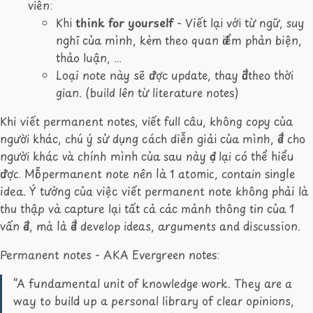
viễn:
Khi
think for yourself
- Viết lại với từ ngữ, suy
nghĩ của mình, kèm theo quan điểm phản biện,
thảo luận, …
Loại note này sẽ được update, thay đổi theo thời
gian. (build lên từ literature notes)
Khi viết permanent notes, viết full câu, không copy của
người khác, chú ý sử dụng cách diễn giải của mình, để cho
người khác và chính mình của sau này đọc lại có thể hiểu
được. Mỗi permanent note nên là 1 atomic, contain single
idea. Ý tưởng của việc viết permanent note không phải là
thu thập và capture lại tất cả các mảnh thông tin của 1
vấn đề, mà là để develop ideas, arguments and discussion.
Permanent notes - AKA Evergreen notes:
“A fundamental unit of knowledge work. They are a
way to build up a personal library of clear opinions,