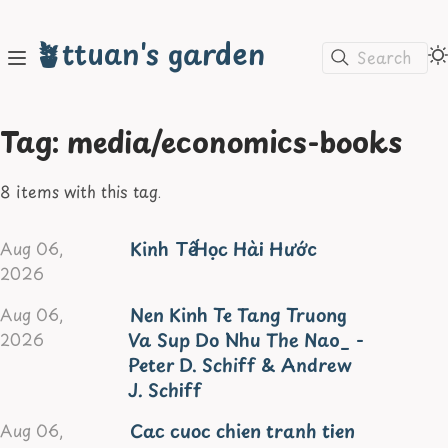
🪴ttuan's garden
Search
Tag: media/economics-books
8 items with this tag.
Kinh Tế Học Hài Hước
Aug 06,
2026
Nen Kinh Te Tang Truong
Aug 06,
Va Sup Do Nhu The Nao_ -
2026
Peter D. Schiff & Andrew
J. Schiff
Cac cuoc chien tranh tien
Aug 06,