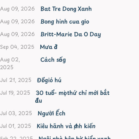
Bat Tre Dong Xanh
Aug 09, 2026
Bong hinh cua gio
Aug 09, 2026
Britt-Marie Da O Day
Aug 09, 2026
Mưa đỏ
Sep 04, 2025
Cách sống
Aug 02,
2025
Đồi gió hú
Jul 21, 2025
30 tuổi - mọi thứ chỉ mới bắt
Jul 19, 2025
đầu
Người Ếch
Jul 03, 2025
Kiêu hãnh và định kiến
Jul 01, 2025
Ngôi nhà bên bờ biển xanh
Feb 22, 2025