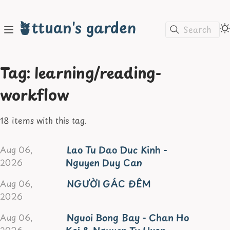
🪴ttuan's garden
Search
Tag: learning/reading-
workflow
18 items with this tag.
Lao Tu Dao Duc Kinh -
Aug 06,
Nguyen Duy Can
2026
NGƯỜI GÁC ĐÊM
Aug 06,
2026
Nguoi Bong Bay - Chan Ho
Aug 06,