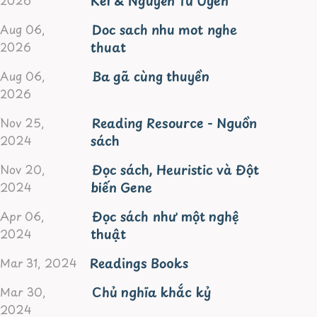
Kei & Nguyen Tu Uyen
2026
Doc sach nhu mot nghe
Aug 06,
thuat
2026
Ba gã cùng thuyền
Aug 06,
2026
Reading Resource - Nguồn
Nov 25,
sách
2024
Đọc sách, Heuristic và Đột
Nov 20,
biến Gene
2024
Đọc sách như một nghệ
Apr 06,
thuật
2024
Readings Books
Mar 31, 2024
Chủ nghĩa khắc kỷ
Mar 30,
2024