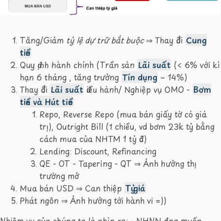
Tăng/Giảm
tỷ lệ dự trữ bắt buộc
⇒
Thay đổi
Cung
tiền
Quy định hành chính (Trần sàn
Lãi suất
(< 6% với kì
hạn 6 tháng , tăng trưởng
Tín dụng
~ 14%)
Thay đổi
Lãi suất
điều hành/ Nghiệp vụ OMO -
Bơm
tiền và Hút tiền
Repo, Reverse Repo (mua bán giấy tờ có giá
trị), Outright Bill (1 chiều, vd bơm 23k tỷ bằng
cách mua của NHTM 1 tỷ đô)
Lending: Discount, Refinancing
QE - OT - Tapering - QT
⇒
Ảnh hưởng thị
trường mở
Mua bán USD
⇒
Can thiệp
Tỷ giá
Phát ngôn
⇒
Ảnh hưởng tới hành vi =))
Nhiệm vụ của chúng ta là nhìn ra: - NHNN đang muốn