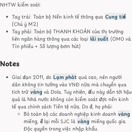
NHTW kiểm soát:
Tay trái: Toàn bộ Nền kinh tế thông qua
Cung tiền
(Chú ý M2)
Tay phải: Toàn bộ THANH KHOẢN của thị trường
liên ngân hàng thông qua các loại
lãi suất
(OMO và
Tín phiếu + Số lượng bơm hút)
Notes
Giai đoạn 2011, do
Lạm phát
quá cao, nên người
dân không tin tưởng vào VNĐ nữa mà chuyển qua
tích trữ
vàng
và Dola. Tuy nhiên, điều này dẫn tới hậu
quả là Nhà nước không còn kiểm soát được nền kinh
tế qua chính sách Tiền tệ nữa. Do đó, họ phải:
Bỏ toàn bộ các doanh nghiệp kinh doanh
vàng
miếng, để lại mỗi SJC là
vàng
miếng quốc gia.
Độc quyền trong việc nhập khẩu.