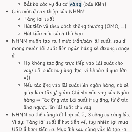
Bắt bớ các vụ đầu cơ
vàng
(bầu Kiên)
Các mức độ can thiệp của NHNN:
Tăng lãi suất
Hút tiền về theo cách thông thường (OMO, …)
Hút tiền một cách thô bạo
NHNN muốn tạo ra 1 mức trần/sàn lãi suất, sau đó
mong muốn lãi suất liên ngân hàng sẽ đi trong range
đó.
Họ không tác động trực tiếp vào Lãi suất cho
vay/ Lãi suất huy động được, vì khoản đó quá lớn
=))
Nếu tác động vào lãi suất liên ngân hàng, nó sẽ
giúp làm tăng/ giảm Chi phí vốn vay của Ngân
hàng
⇒
Tác động vào Lãi suất Huy động, từ đó tác
động ngược lên lãi suất cho vay.
NHNN có thể dùng kết hợp cả 2, 3 công cụ cùng lúc.
Ví dụ: Tăng lãi suất để hút tiền về, tuy nhiên lại mua
USD để bơm tiền ra. Mục đích sau cùng vẫn là tạo ra