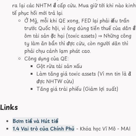
ra lại các NHTM để cấp cứu. Mua giữ tới khi nào kinh
tế phục hồi mới trả lại.
Ở Mỹ, mỗi khi QE xong, FED lại phải điều trần
trước Quốc hội, vì ông dùng tiền thuế của dân để
ôm tài sản độc hại (toxic assets)
⇒
Những công
ty làm ăn bẩn thì được cứu, còn người dân thì
phải chịu cảnh lạm phát cao.
Công dụng của QE:
Gột rửa tài sản xấu
Làm tăng giá toxic assets (Vì mn tin là đã
được NHTW cứu)
Tăng giá trái phiếu (Giảm lợi suất)
Links
Bơm tiền và Hút tiền
1.4 Vai trò của Chính Phủ
- Khóa học Vĩ Mô - MAI