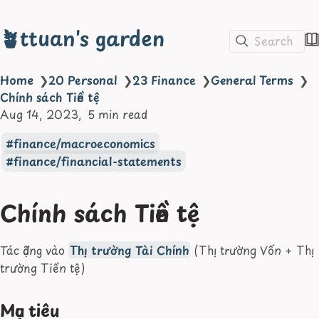
🪴ttuan's garden
Search
Home
❯
20 Personal
❯
23 Finance
❯
General Terms
❯
Chính sách Tiền tệ
Aug 14, 2023
5 min read
finance/macroeconomics
finance/financial-statements
Chính sách Tiền tệ
Tác động vào
Thị trường Tài Chính
(Thị trường Vốn + Thị
trường Tiền tệ)
Mục tiêu