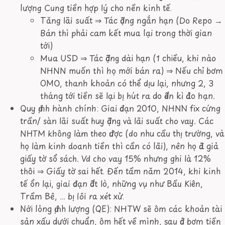
lượng Cung tiền hợp lý cho nền kinh tế.
Tăng lãi suất
⇒
Tác động ngắn hạn (Do Repo
→
Bán thì phải cam kết mua lại trong thời gian
tới)
Mua USD
⇒
Tác động dài hạn (1 chiều, khi nào
NHNN muốn thì họ mới bán ra)
⇒
Nếu chỉ bơm
OMO, thanh khoản có thể dịu lại, nhưng 2, 3
tháng tới tiền sẽ lại bị hút ra do đến kì đáo hạn.
Quy định hành chính: Giai đoạn 2010, NHNN fix cứng
trần/ sàn lãi suất huy động và lãi suất cho vay. Các
NHTM không làm theo được (do nhu cầu thị trường, và
họ làm kinh doanh tiền thì cần có lãi), nên họ đã giả
giấy tờ sổ sách. Vd cho vay 15% nhưng ghi là 12%
thôi
⇒
Giấy tờ sai hết. Đến tầm năm 2014, khi kinh
tế ổn lại, giai đoạn đốt lò, những vụ như Bầu Kiên,
Trầm Bê, … bị lôi ra xét xử.
Nới lỏng định lượng (QE): NHTW sẽ ôm các khoản tài
sản xấu dưới chuẩn, ôm hết về mình, sau đó bơm tiền